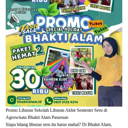
Promo Liburan Sekolah Liburan Akhir Semester Seru di
Agrowisata Bhakti Alam Pasuruan
Siapa bilang liburan seru itu harus mahal? Di Bhakti Alam,