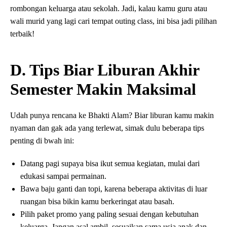
rombongan keluarga atau sekolah. Jadi, kalau kamu guru atau
wali murid yang lagi cari tempat outing class, ini bisa jadi pilihan
terbaik!
D. Tips Biar Liburan Akhir
Semester Makin Maksimal
Udah punya rencana ke Bhakti Alam? Biar liburan kamu makin
nyaman dan gak ada yang terlewat, simak dulu beberapa tips
penting di bwah ini:
Datang pagi supaya bisa ikut semua kegiatan, mulai dari
edukasi sampai permainan.
Bawa baju ganti dan topi, karena beberapa aktivitas di luar
ruangan bisa bikin kamu berkeringat atau basah.
Pilih paket promo yang paling sesuai dengan kebutuhan
keluarga. Jangan asal ambil, sesuaikan sama usia anak dan