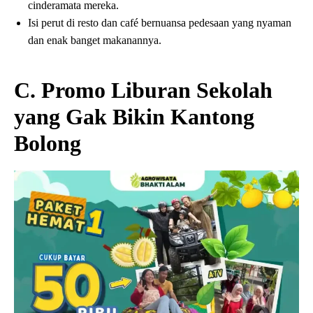
cinderamata mereka.
Isi perut di resto dan café bernuansa pedesaan yang nyaman
dan enak banget makanannya.
C. Promo Liburan Sekolah
yang Gak Bikin Kantong
Bolong