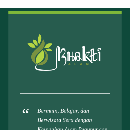
Bermain, Belajar, dan
Berwisata Seru dengan
Keindahan Alam Pegunungan