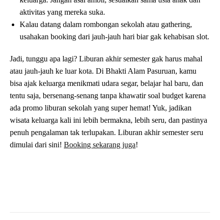
aktivitas yang mereka suka.
Kalau datang dalam rombongan sekolah atau gathering,
usahakan booking dari jauh-jauh hari biar gak kehabisan slot.
Jadi, tunggu apa lagi? Liburan akhir semester gak harus mahal
atau jauh-jauh ke luar kota. Di Bhakti Alam Pasuruan, kamu
bisa ajak keluarga menikmati udara segar, belajar hal baru, dan
tentu saja, bersenang-senang tanpa khawatir soal budget karena
ada promo liburan sekolah yang super hemat! Yuk, jadikan
wisata keluarga kali ini lebih bermakna, lebih seru, dan pastinya
penuh pengalaman tak terlupakan. Liburan akhir semester seru
dimulai dari sini!
Booking sekarang juga
!