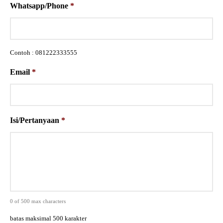
Whatsapp/Phone
*
Contoh : 081222333555
Email
*
Isi/Pertanyaan
*
0 of 500 max characters
batas maksimal 500 karakter