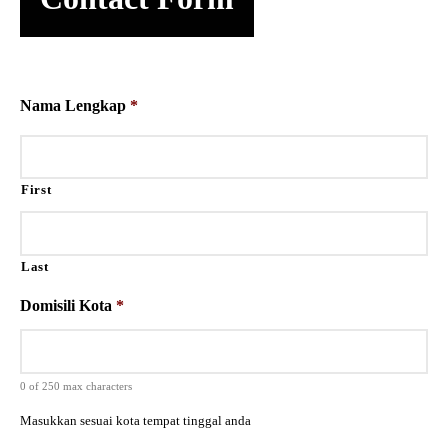
Nama Lengkap
*
First
Last
Domisili Kota
*
0 of 250 max characters
Masukkan sesuai kota tempat tinggal anda