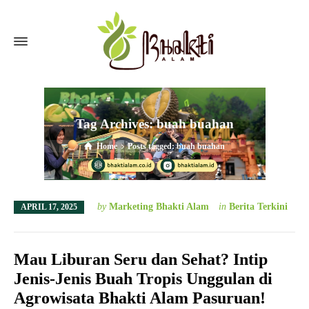
Tag Archives: buah buahan
Home
Posts tagged: buah buahan
by
Marketing Bhakti Alam
in
Berita Terkini
APRIL 17, 2025
Mau Liburan Seru dan Sehat? Intip
Jenis-Jenis Buah Tropis Unggulan di
Agrowisata Bhakti Alam Pasuruan!