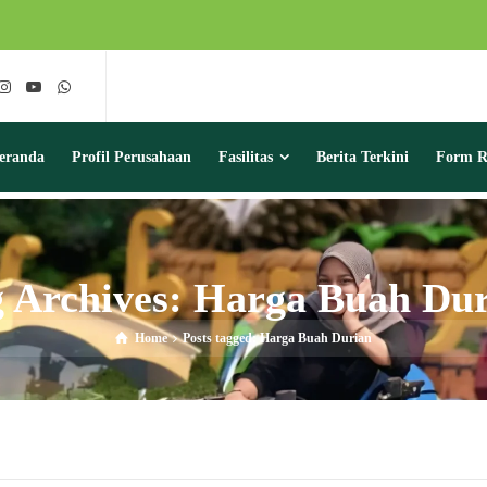
eranda
Profil Perusahaan
Fasilitas
Berita Terkini
Form Re
 Archives: Harga Buah Du
Home
Posts tagged: Harga Buah Durian