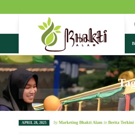
B
Tag
by
Marketing Bhakti Alam
in
Berita Terkini
APRIL 28, 2025