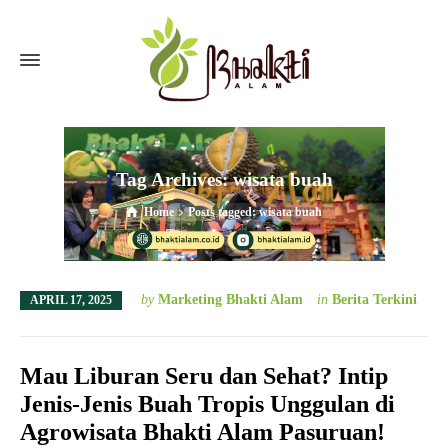
Tag Archives: wisata buah
Home
Posts tagged: wisata buah
by
Marketing Bhakti Alam
in
Berita Terkini
APRIL 17, 2025
Mau Liburan Seru dan Sehat? Intip
Jenis-Jenis Buah Tropis Unggulan di
Agrowisata Bhakti Alam Pasuruan!