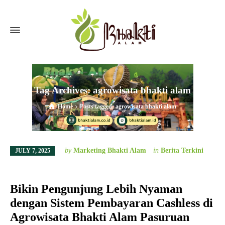
Tag Archives: agrowisata bhakti alam
Home
Posts tagged: agrowisata bhakti alam
by
Marketing Bhakti Alam
in
Berita Terkini
JULY 7, 2025
Bikin Pengunjung Lebih Nyaman
dengan Sistem Pembayaran Cashless di
Agrowisata Bhakti Alam Pasuruan