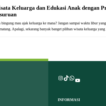
isata Keluarga dan Edukasi Anak dengan 
asuruan
ih bingung mau ajak keluarga ke mana? Jangan sampai waktu libur yan
matang. Apalagi, sekarang banyak banget pilihan wisata keluarga yang 
Instagram
TikTok
WhatsApp
YouTube
INFORMASI