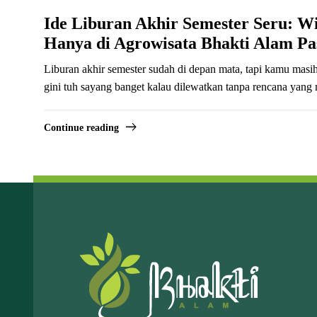
Ide Liburan Akhir Semester Seru: W
Hanya di Agrowisata Bhakti Alam P
Liburan akhir semester sudah di depan mata, tapi kamu mas
gini tuh sayang banget kalau dilewatkan tanpa rencana yang 
Continue reading