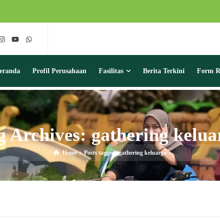
eranda
Profil Perusahaan
Fasilitas
Berita Terkini
Form Re
g Archives: gathering kelua
Home
Posts tagged: gathering keluarga