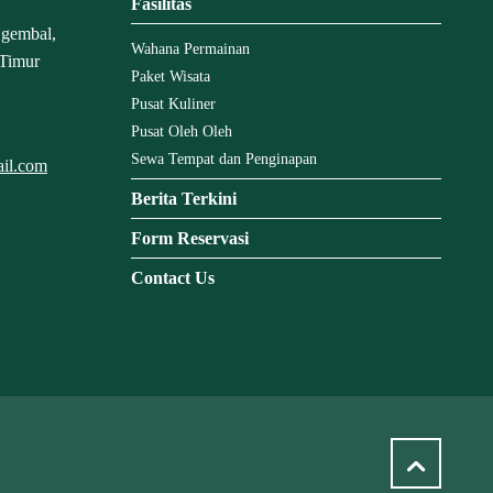
Fasilitas
Ngembal,
Wahana Permainan
 Timur
Paket Wisata
Pusat Kuliner
Pusat Oleh Oleh
Sewa Tempat dan Penginapan
ail.com
Berita Terkini
Form Reservasi
Contact Us