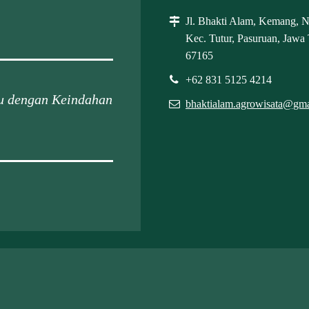
Jl. Bhakti Alam, Kemang, 
Kec. Tutur, Pasuruan, Jawa
67165
+62 831 5125 4214
ru dengan Keindahan
bhaktialam.agrowisata@gm