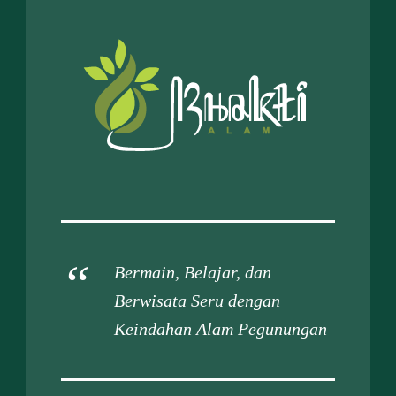
Bermain, Belajar, dan
Berwisata Seru dengan
Keindahan Alam Pegunungan