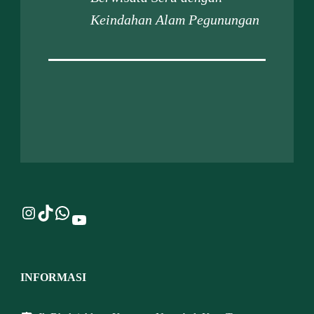
Keindahan Alam Pegunungan
Instagram
TikTok
WhatsApp
YouTube
INFORMASI